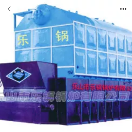
SZL链条炉排双锅筒全水管蒸汽锅炉